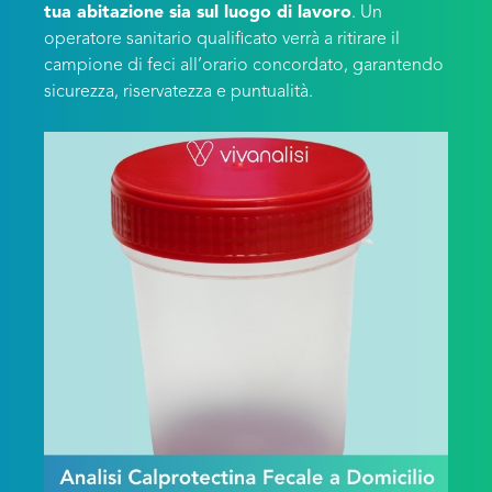
tua abitazione sia sul luogo di lavoro
. Un
operatore sanitario qualificato verrà a ritirare il
campione di feci all’orario concordato, garantendo
sicurezza, riservatezza e puntualità.