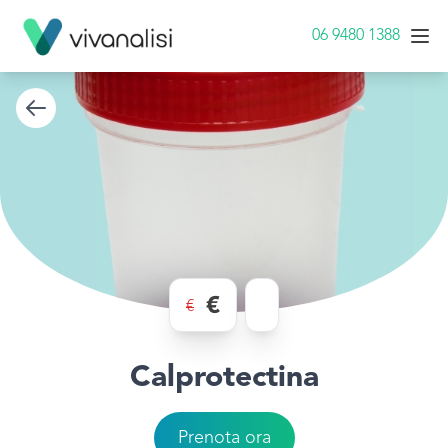
06 9480 1388
€
€
Calprotectina
Prenota ora