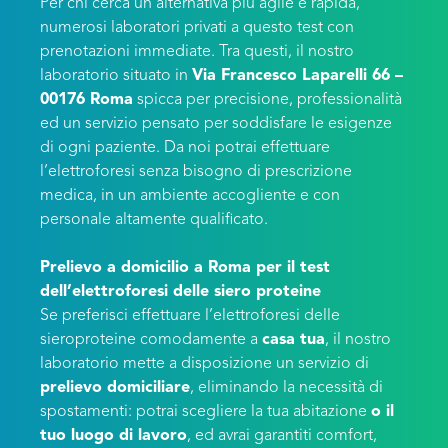
Per chi cerca un’alternativa più agile e rapida,
numerosi laboratori privati a questo test con
prenotazioni immediate. Tra questi, il nostro
laboratorio situato in
Via Francesco Laparelli 66 –
00176 Roma
spicca per precisione, professionalità
ed un servizio pensato per soddisfare le esigenze
di ogni paziente. Da noi potrai effettuare
l’elettroforesi senza bisogno di prescrizione
medica, in un ambiente accogliente e con
personale altamente qualificato.
Prelievo a domicilio a Roma per il test
dell’elettroforesi delle siero proteine
Se preferisci effettuare l’elettroforesi delle
sieroproteine comodamente a
casa tua
, il nostro
laboratorio mette a disposizione un servizio di
prelievo domiciliare
, eliminando la necessità di
spostamenti: potrai scegliere la tua abitazione
o il
tuo luogo di lavoro
, ed avrai garantiti comfort,