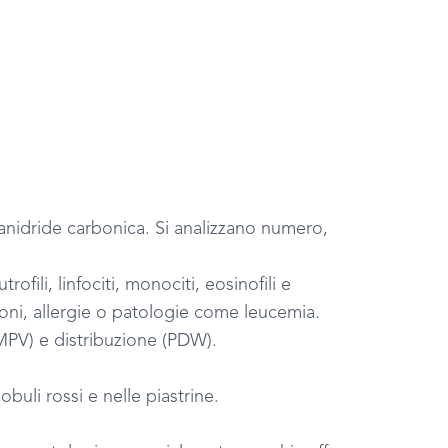
nidride carbonica. Si analizzano numero,
li, linfociti, monociti, eosinofili e
zioni, allergie o patologie come leucemia.
MPV) e distribuzione (PDW).
uli rossi e nelle piastrine.