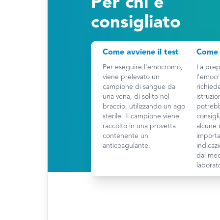
Per chi è
consigliato
Come avviene il test
Come 
Per eseguire l'emocromo,
La prep
viene prelevato un
l'emocr
campione di sangue da
richiede
una vena, di solito nel
istruzio
braccio, utilizzando un ago
potreb
sterile. Il campione viene
consigl
raccolto in una provetta
alcune 
contenente un
importa
anticoagulante.
indicaz
dal med
laborato