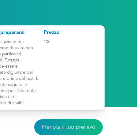
prepararsi
Prezzo
arazione per
10€
omo di solito non
 particolari
ni. Tuttavia,
be essere
iato digiunare per
ore prima del test. È
nte seguire le
ioni specifiche date
ico o dal
rio di analisi.
Prenota il tuo prelievo