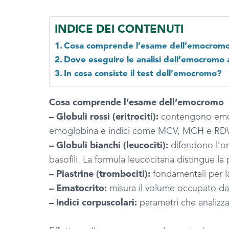
INDICE DEI CONTENUTI
Cosa comprende l’esame dell’emocrom
Dove eseguire le analisi dell’emocromo
In cosa consiste il test dell’emocromo?
Cosa comprende l’esame dell’emocromo
– Globuli rossi (eritrociti):
contengono emogl
emoglobina e indici come MCV, MCH e RDW, p
– Globuli bianchi (leucociti):
difendono l’org
basofili. La formula leucocitaria distingue l
– Piastrine (trombociti):
fondamentali per l
– Ematocrito:
misura il volume occupato dagl
– Indici corpuscolari:
parametri che analizza