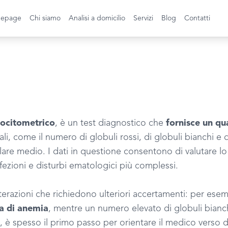
epage
Chi siamo
Analisi a domicilio
Servizi
Blog
Contatti
citometrico
, è un test diagnostico che
fornisce un qu
i, come il numero di globuli rossi, di globuli bianchi e di
 medio. I dati in questione consentono di valutare lo st
ezioni e disturbi ematologici più complessi.
ioni che richiedono ulteriori accertamenti: per esempio, 
a di anemia
, mentre un numero elevato di globuli bian
vo, è spesso il primo passo per orientare il medico verso