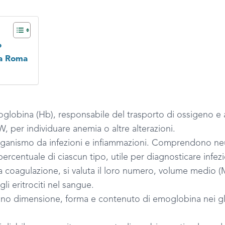
o
 a Roma
obina (Hb), responsabile del trasporto di ossigeno e a
er individuare anemia o altre alterazioni.
anismo da infezioni e infiammazioni. Comprendono neutrofi
a percentuale di ciascun tipo, utile per diagnosticare infe
a coagulazione, si valuta il loro numero, volume medio (
i eritrociti nel sangue.
no dimensione, forma e contenuto di emoglobina nei glob