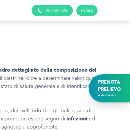
06 9480 1388
Referti
adro dettagliato della composizione del
 piastrine, oltre a determinare valori quali
PRENOTA
ato di salute generale e di identificare
PRELIEVO
a domicilio
dei livelli ridotti di globuli rossi e di
chi potrebbe essere segno di
infezioni
ed
 diagnosi più approfondite.