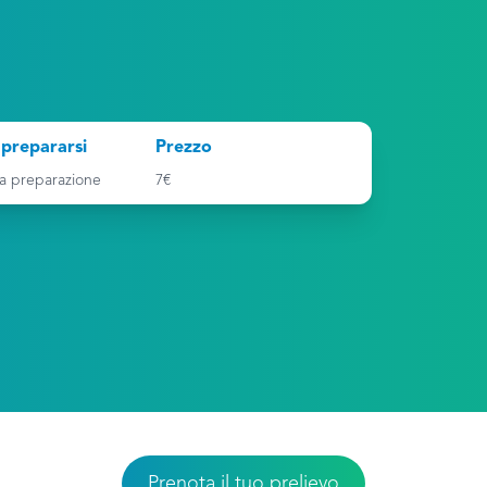
prepararsi
Prezzo
a preparazione
7€
Prenota il tuo prelievo