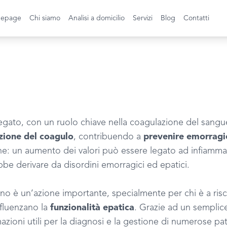
epage
Chi siamo
Analisi a domicilio
Servizi
Blog
Contatti
egato, con un ruolo chiave nella coagulazione del sangue
zione del coagulo
, contribuendo a
prevenire emorragi
he: un aumento dei valori può essere legato ad infiammaz
be derivare da disordini emorragici ed epatici.
geno è un’azione importante, specialmente per chi è a ris
nfluenzano la
funzionalità epatica
. Grazie ad un semplice
zioni utili per la diagnosi e la gestione di numerose pa