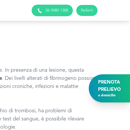
06 9480 1388
Referti
. In presenza di una lesione, questa
e
. Dei livelli alterati di fibrinogeno possono
PRENOTA
ioni croniche, infezioni e malattie
PRELIEVO
a domicilio
chio di trombosi, ha problemi di
 test del sangue, è possibile rilevare
tologie.