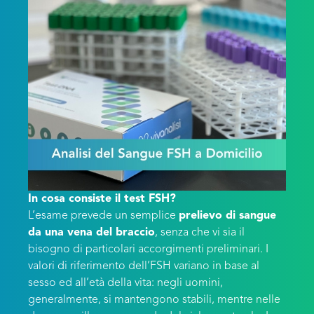
In cosa consiste il test FSH?
L’esame prevede un semplice
prelievo di sangue
da una vena del braccio
, senza che vi sia il
bisogno di particolari accorgimenti preliminari. I
valori di riferimento dell’FSH variano in base al
sesso ed all’età della vita: negli uomini,
generalmente, si mantengono stabili, mentre nelle