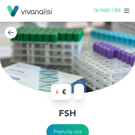
06 9480 1388
€
€
FSH
Prenota ora