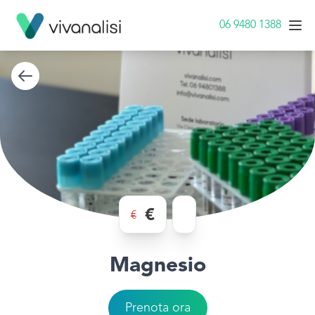
06 9480 1388
€
€
Magnesio
Prenota ora