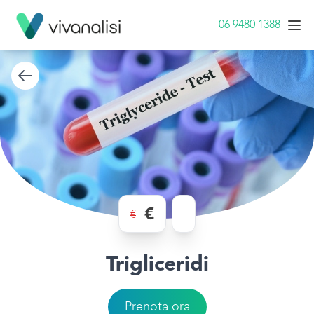
06 9480 1388
€
€
Trigliceridi
Prenota ora