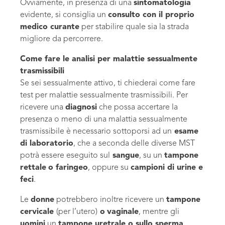
Ovviamente, in presenza di una
sintomatologia
evidente, si consiglia un
consulto con il proprio
medico curante
per stabilire quale sia la strada
migliore da percorrere.
Come fare le analisi per malattie sessualmente
trasmissibili
Se sei sessualmente attivo, ti chiederai come fare
test per malattie sessualmente trasmissibili. Per
ricevere una
diagnosi
che possa accertare la
presenza o meno di una malattia sessualmente
trasmissibile è necessario sottoporsi ad un
esame
di laboratorio
, che a seconda delle diverse MST
potrà essere eseguito sul
sangue
, su un
tampone
rettale
o faringeo
, oppure su
campioni di urine e
feci
.
Le
donne
potrebbero inoltre ricevere un
tampone
cervicale
(per l’utero)
o
vaginale
, mentre gli
uomini
un
tampone uretrale o sullo sperma
.