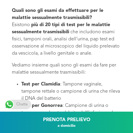
Quali sono gli esami da effettuare per le
malattie sessualmente trasmissibili?
Esistono
più di 20 tipi di test per le malattie
sessualmente trasmissibili
che includono esami
fisici, tamponi orali, analisi dell’urina, pap test ed
osservazione al microscopico del liquido prelevato
da vescicola, a livello genitale o anale.
Vediamo insieme quali sono gli esami da fare per
malattie sessualmente trasmissibili:
Test per Clamidia
: Tampone vaginale,
tampone rettale o campione di urina che rileva
il DNA del batterio
Chatta
Test per Gonorrea
: Campione di urina o
tampone prelevato dal sito dell’infezione che
rileva il DNA del batterio
PRENOTA
PRELIEVO
a domicilio
Test per Epatite B
: Campione di sangue che