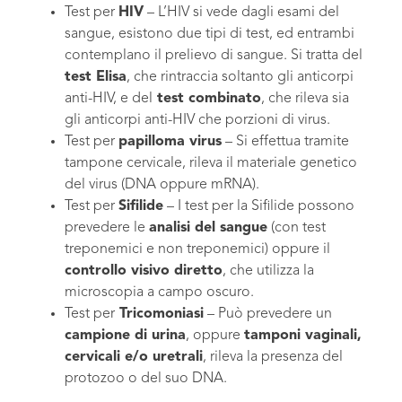
Test per
HIV
– L’HIV si vede dagli esami del
sangue, esistono due tipi di test, ed entrambi
contemplano il prelievo di sangue. Si tratta del
test Elisa
, che rintraccia soltanto gli anticorpi
anti-HIV, e del
test combinato
, che rileva sia
gli anticorpi anti-HIV che porzioni di virus.
Test per
papilloma virus
– Si effettua tramite
tampone cervicale, rileva il materiale genetico
del virus (DNA oppure mRNA).
Test per
Sifilide
– I test per la Sifilide possono
prevedere le
analisi del sangue
(con test
treponemici e non treponemici) oppure il
controllo visivo diretto
, che utilizza la
microscopia a campo oscuro.
Test per
Tricomoniasi
– Può prevedere un
campione di urina
, oppure
tamponi vaginali,
cervicali e/o uretrali
, rileva la presenza del
protozoo o del suo DNA.