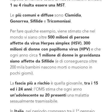
1 su 4 risulta essere una MST
.
Le
più comuni e diffuse
sono
Clamidia
,
Gonorrea
,
Sifilide
e
Tricomoniasi
.
Per fare qualche esempio, viene stimato che nel
mondo vi siano oltre
500 milioni di persone
affette da virus Herpes simplex (HSV)
,
300
milioni di donne con papilloma virus (HPV)
e che
ogni anno circa
1 milione di donne in gravidanza
siano affette da Sifilide
(e di conseguenza oltre
200 mila bambini nascono morti o muoiono in
pochi giorni).
La
fascia più a rischio
è quella giovanile,
tra i 15
ed i 24 anni
: l’OMS stima che ogni anno
un’adolescente su 20 presenti
una malattia
sessualmente trasmissibile.
In
Italia
, nel periodo compreso tra il 1° gennaio